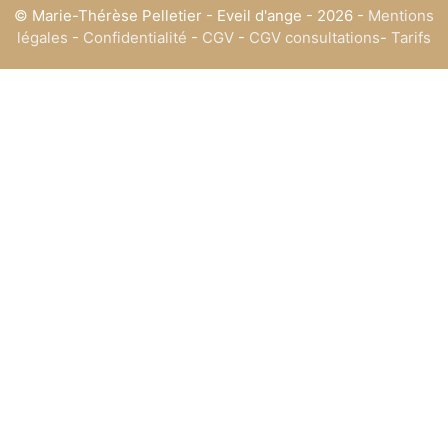
© Marie-Thérèse Pelletier - Eveil d'ange - 2026 -
Mentions
légales
-
Confidentialité
-
CGV
-
CGV consultations
-
Tarifs