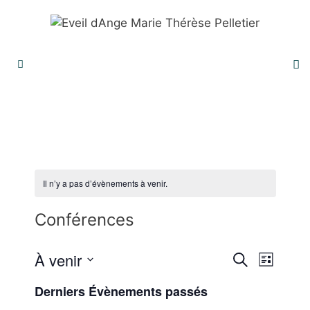
Aller
au
contenu
Menu
Il n’y a pas d’évènements à venir.
Conférences
R
N
À venir
R
L
a
e
e
S
i
c
v
Derniers Évènements passés
s
é
c
h
i
t