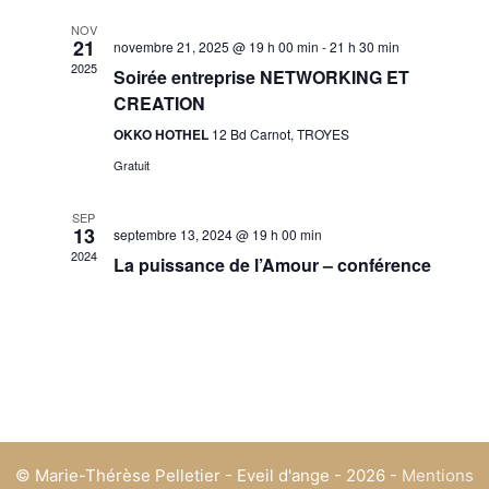
l
e
h
e
g
r
NOV
e
21
e
a
novembre 21, 2025 @ 19 h 00 min
-
21 h 30 min
c
c
2025
t
h
Soirée entreprise NETWORKING ET
r
t
e
i
CREATION
c
i
o
OKKO HOTHEL
12 Bd Carnot, TROYES
o
h
n
Gratuit
n
e
d
n
e
e
SEP
e
v
13
septembre 13, 2024 @ 19 h 00 min
t
z
u
2024
La puissance de l’Amour – conférence
n
u
e
n
a
s
e
É
v
v
d
i
è
a
g
n
t
a
e
e
m
.
t
© Marie-Thérèse Pelletier - Eveil d'ange - 2026 -
Mentions